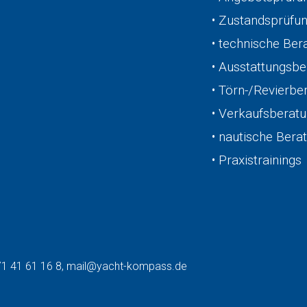
• Zustandsprüfu
• technische Ber
• Ausstattungsb
• Törn-/Revierbe
• Verkaufsberat
• nautische Bera
• Praxistrainings
71 41 61 16 8, mail@yacht-kompass.de