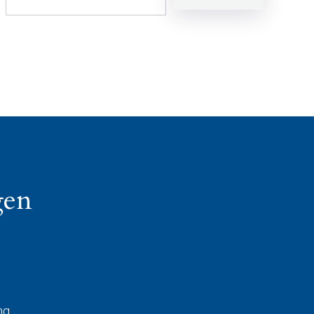
gen
ng