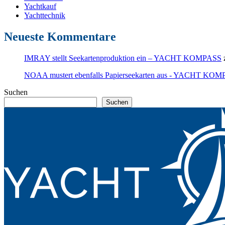
Yachtkauf
Yachttechnik
Neueste Kommentare
IMRAY stellt Seekartenproduktion ein – YACHT KOMPASS
NOAA mustert ebenfalls Papierseekarten aus - YACHT KO
Suchen
Suchen