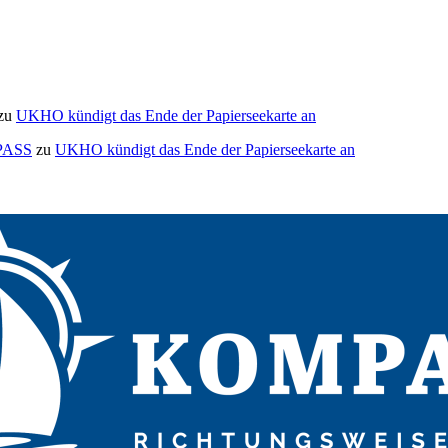
zu
UKHO kündigt das Ende der Papierseekarte an
MPASS
zu
UKHO kündigt das Ende der Papierseekarte an