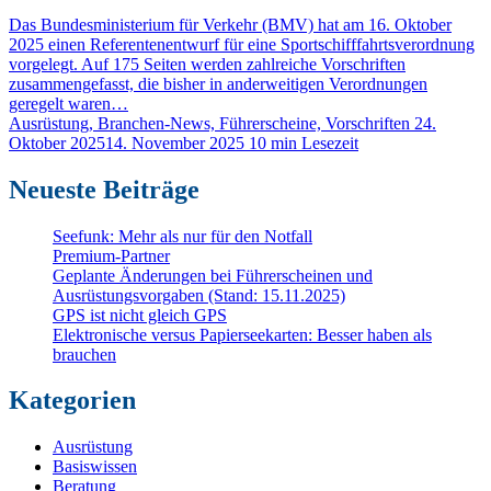
Das Bundesministerium für Verkehr (BMV) hat am 16. Oktober
2025 einen Referentenentwurf für eine Sportschifffahrtsverordnung
vorgelegt. Auf 175 Seiten werden zahlreiche Vorschriften
zusammengefasst, die bisher in anderweitigen Verordnungen
geregelt waren…
Ausrüstung, Branchen-News, Führerscheine, Vorschriften
24.
Oktober 2025
14. November 2025
10 min Lesezeit
Neueste Beiträge
Seefunk: Mehr als nur für den Notfall
Premium-Partner
Geplante Änderungen bei Führerscheinen und
Ausrüstungsvorgaben (Stand: 15.11.2025)
GPS ist nicht gleich GPS
Elektronische versus Papierseekarten: Besser haben als
brauchen
Kategorien
Ausrüstung
Basiswissen
Beratung