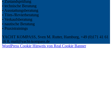
• Zustandsprüfung
• technische Beratung
• Ausstattungsberatung
• Törn-/Revierberatung
• Verkaufsberatung
• nautische Beratung
• Praxistrainings
YACHT KOMPASS, Sven M. Rutter, Hamburg, +49 (0)171 41 61
16 8, mail@yacht-kompass.de
WordPress Cookie Hinweis von Real Cookie Banner