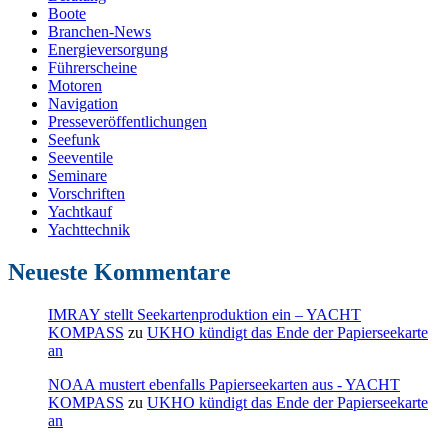
Boote
Branchen-News
Energieversorgung
Führerscheine
Motoren
Navigation
Presseveröffentlichungen
Seefunk
Seeventile
Seminare
Vorschriften
Yachtkauf
Yachttechnik
Neueste Kommentare
IMRAY stellt Seekartenproduktion ein – YACHT
KOMPASS
zu
UKHO kündigt das Ende der Papierseekarte
an
NOAA mustert ebenfalls Papierseekarten aus - YACHT
KOMPASS
zu
UKHO kündigt das Ende der Papierseekarte
an