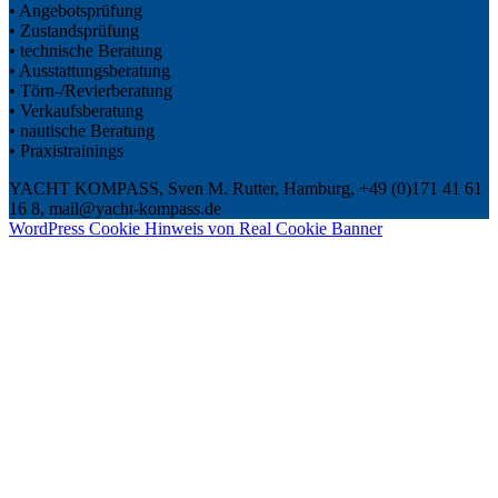
• Angebotsprüfung
• Zustandsprüfung
• technische Beratung
• Ausstattungsberatung
• Törn-/Revierberatung
• Verkaufsberatung
• nautische Beratung
• Praxistrainings
YACHT KOMPASS, Sven M. Rutter, Hamburg, +49 (0)171 41 61
16 8, mail@yacht-kompass.de
WordPress Cookie Hinweis von Real Cookie Banner