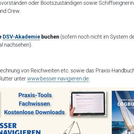
svorständen oder Bootszuständigen sowie Schiffseignerin
und Crew.
ie
DSV-Akademie
buchen
(sofern noch nicht im System d
l nachsehen).
rechnung von Reichweiten etc. sowie das Praxis-Handbuch 
utter unter
www.besser-navigieren.de
: