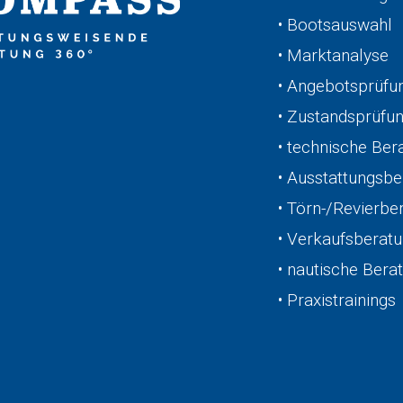
• Bootsauswahl
• Marktanalyse
• Angebotsprüfu
• Zustandsprüfu
• technische Ber
• Ausstattungsb
• Törn-/Revierbe
• Verkaufsberat
• nautische Bera
• Praxistrainings