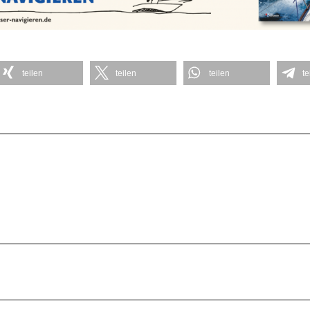
teilen
teilen
teilen
te