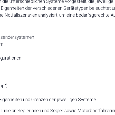
ie unterschiedlichen Systeme vorgestellt, die jeweilige F
n Eigenheiten der verschiedenen Gerätetypen beleuchtet 
ne Notfallszenarien analysiert, um eine bedarfsgerechte A
otsendersystemen
em
igurationen
op“)
Eigenheiten und Grenzen der jeweiligen Systeme
er Linie an Seglerinnen und Segler sowie Motorbootfahrer