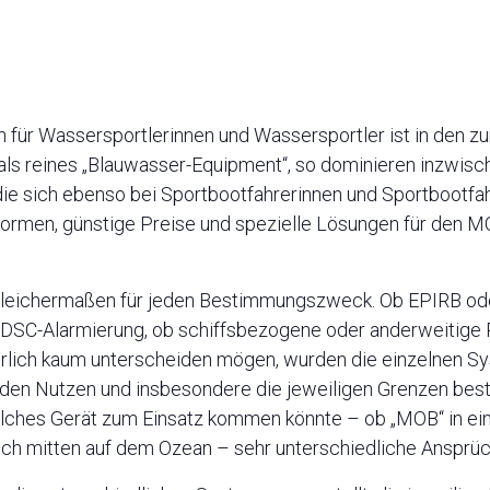
ür Wassersportlerinnen und Wassersportler ist in den z
 als reines „Blauwasser-Equipment“, so dominieren inzwisc
ie sich ebenso bei Sportbootfahrerinnen und Sportbootf
formen, günstige Preise und spezielle Lösungen für den M
 gleichermaßen für jeden Bestimmungszweck. Ob EPIRB ode
SC-Alarmierung, ob schiffsbezogene oder anderweitige R
erlich kaum unterscheiden mögen, wurden die einzelnen Sy
den Nutzen und insbesondere die jeweiligen Grenzen besti
solches Gerät zum Einsatz kommen könnte – ob „MOB“ in ei
ch mitten auf dem Ozean – sehr unterschiedliche Ansprüc