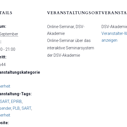
TAILS
VERANSTALTUNGSORT
VERANSTA
um:
Online-Seminar, DSV-
DSV-Akademi
Akademie
Veranstalter-
 September
anzeigen
Online-Seminar über das
:
interaktive Seminarsystem
0 - 21:00
der DSV-Akademie
ritt:
o44
anstaltungskategorie
erheit
anstaltung-Tags:
-SART
,
EPIRB
,
sender
,
PLB
,
SART
,
erheit
site: