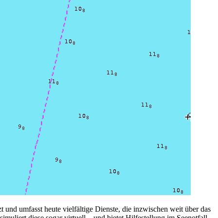
und umfasst heute vielfältige Dienste, die inzwischen weit über das
liert diese sogar virtuell – und bietet Hilfestellung im Seenotfall.