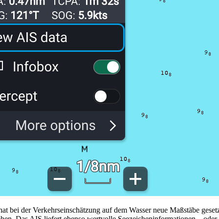
hat bei der Verkehrseinschätzung auf dem Wasser neue Maßstäbe gesetzt 
. Das AIS liefert ebenso wertvolle Seezeicheninformationen – oder simu